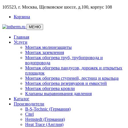
105523, г. Москва, Щелковское шоссе, д.100, корпус 108
Корзина
МЕНЮ
Главная
Услуги
Монтаж молниезащиты
Монтаж заземления
Монтаж обогрева труб, трубопровода и
водопровода
Монтаж обогрева пандусов, дорожек и открытых
площадок
Монтаж обогрева ступеней, лестниц и крыльца
Монтаж обогрева резервуаров и емкостей
Монтаж обогрева кровли
Клапаны выравнивания давления
Каталог
Производители
B-S-Technic (Германия)
Citel
Hemstedt (Германия)
Heat Trace (Англия)